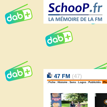
47 FM
(47)
|
Fiche
|
Histoire
|
Sons
|
Logos
|
Publicités
|
Ph