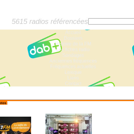
5615 radios référencées
Accueil
Dossiers
Histoire de la FM
Les fiches radio
Sondages
Anciennes fréquences
Fréquences actuelles
Lexique
Liens
Contact
otos
|