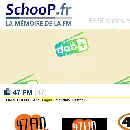
5615 radios 
Accueil
Dossiers
Histoire de la FM
Les fiches radio
Sondages
Anciennes fréquences
Fréquences actuelles
Lexique
Liens
Contact
47 FM
(47)
|
Fiche
|
Histoire
|
Sons
|
Logos
|
Publicités
|
Photos
|