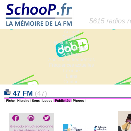
5615 radios 
Accueil
Dossiers
Histoire de la FM
Les fiches radio
Sondages
Anciennes fréquences
Fréquences actuelles
Lexique
Liens
Contact
47 FM
(47)
|
Fiche
|
Histoire
|
Sons
|
Logos
|
Publicités
|
Photos
|