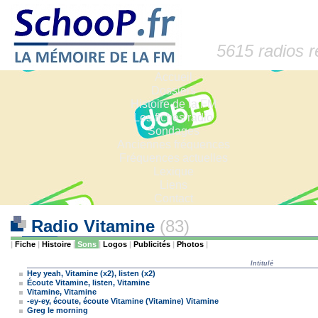
5615 radios 
Accueil
Dossiers
Histoire de la FM
Les fiches radio
Sondages
Anciennes fréquences
Fréquences actuelles
Lexique
Liens
Contact
Radio Vitamine
(83)
|
Fiche
|
Histoire
|
Sons
|
Logos
|
Publicités
|
Photos
|
Intitulé
Hey yeah, Vitamine (x2), listen (x2)
Écoute Vitamine, listen, Vitamine
Vitamine, Vitamine
-ey-ey, écoute, écoute Vitamine (Vitamine) Vitamine
Greg le morning