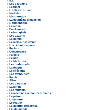
E.T.
Les dauphins
Le tuner
L hôtesse de l air
Mad Max
Micro trottoir
La quatrième dimension
L authentique
Le requin
Frankenstein
Le bon génie
Les savants
Le dernier
Le meilleur souvenir
L accident temporel
Peplum
Concurrence
Paradis
Le pdg
Le fils bizarre
Les ondes radio
La drague
Le télépathe
Les aventuriers
Karaté
Alien
Les parasites
La jungle
Les mutants
La machine à remonter le temps
La prison
L immortel
Le routier
Le guerrier galactique
Fin du monde