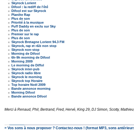
Skyrock Lorient
Difool : la rediff de l'été
Difool est sur Skyrock
Planète Rap
Plus de son
Priorité à la musique
Puff Daddy en exclu sur Sky
Plus de son
Premier sur le rap
Plus de son
Skyrock Bretagne Lorient 94.3 FM
Skyrock, rap et r&b non stop
Skyrock non-stop
Morning de Difool
6h-9h morning de Difool
Morning 2009
Le morning de Diffol
Skyrock inter-pub
Skyrock radio libre
Skyrock le morning
Skyrock top Horaire
Top horaire Noël 2009
Bande annonce morning
Morning Difool
Bande annonce Difool
Merci à Renaud, Phil, Bertrand, Fred, Hervé, King 29, DJ Simon, Scotty, Mathieu,
> Vos sons à nous proposer ? Contactez-nous ! (format MP3, sons antérieurs