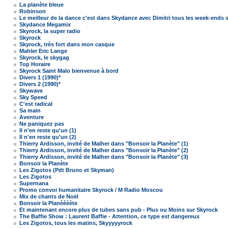
La planète bleue
Robinson
Le meilleur de la dance c'est dans Skydance avec Dimitri tous les week-ends s
Skydance Megamix
Skyrock, la super radio
Skyrock
Skyrock, très fort dans mon casque
Mahler Eric Lange
Skyrock, le skygag
Top Horaire
Skyrock Saint Malo bienvenue à bord
Divers 1 (1990)*
Divers 2 (1990)*
Skywave
Sky Speed
C'est radical
Sa main
Aventure
Ne paniquez pas
Il n'en reste qu'un (1)
Il n'en reste qu'un (2)
Thierry Ardisson, invité de Malher dans "Bonsoir la Planète" (1)
Thierry Ardisson, invité de Malher dans "Bonsoir la Planète" (2)
Thierry Ardisson, invité de Malher dans "Bonsoir la Planète" (3)
Bonsoir la Planète
Les Zigotos (Pdt Bruno et Skyman)
Les Zigotos
Supernana
Promo convoi humanitaire Skyrock / M Radio Moscou
Mix de chants de Noël
Bonsoir la Planèèèète
Et maintenant encore plus de tubes sans pub - Plus ou Moins sur Skyrock
The Baffie Show : Laurent Baffie - Attention, ce type est dangereux
Les Zigotos, tous les matins, Skyyyyyrock