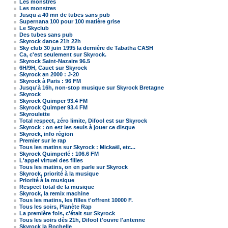
Les monstres
Les monstres
Jusqu a 40 mn de tubes sans pub
Supernana 100 pour 100 matière grise
Le Skyclub
Des tubes sans pub
Skyrock dance 21h 22h
Sky club 30 juin 1995 la dernière de Tabatha CASH
Ca, c'est seulement sur Skyrock.
Skyrock Saint-Nazaire 96.5
6H/9H, Cauet sur Skyrock
Skyrock an 2000 : J-20
Skyrock à Paris : 96 FM
Jusqu'à 16h, non-stop musique sur Skyrock Bretagne
Skyrock
Skyrock Quimper 93.4 FM
Skyrock Quimper 93.4 FM
Skyroulette
Total respect, zéro limite, Difool est sur Skyrock
Skyrock : on est les seuls à jouer ce disque
Skyrock, info région
Premier sur le rap
Tous les matins sur Skyrock : Mickaël, etc...
Skyrock Quimperlé : 106.6 FM
L'appel virtuel des filles
Tous les matins, on en parle sur Skyrock
Skyrock, priorité à la musique
Priorité à la musique
Respect total de la musique
Skyrock, la remix machine
Tous les matins, les filles t'offrent 10000 F.
Tous les soirs, Planète Rap
La première fois, c'était sur Skyrock
Tous les soirs dès 21h, Difool t'ouvre l'antenne
Skyrock la Rochelle