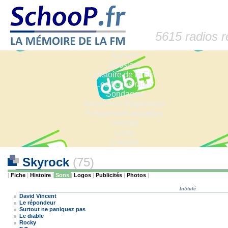
5615 radios 
Accueil
Dossiers
Histoire de la FM
Les fiches radio
Sondages
Anciennes fréquences
Fréquences actuelles
Lexique
Liens
Contact
Skyrock
(75)
|
Fiche
|
Histoire
|
Sons
|
Logos
|
Publicités
|
Photos
|
Intitulé
David Vincent
Le répondeur
Surtout ne paniquez pas
Le diable
Rocky