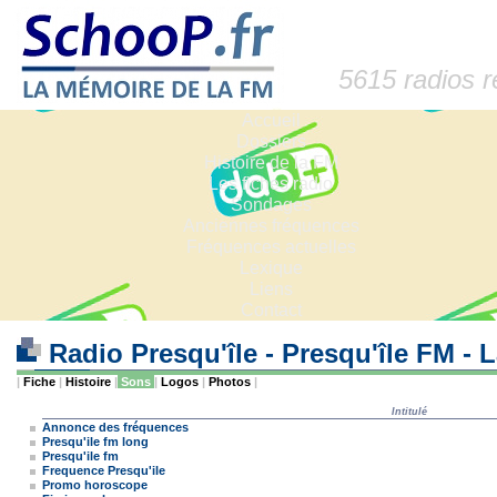
5615 radios 
Accueil
Dossiers
Histoire de la FM
Les fiches radio
Sondages
Anciennes fréquences
Fréquences actuelles
Lexique
Liens
Contact
Radio Presqu'île - Presqu'île FM - 
|
Fiche
|
Histoire
|
Sons
|
Logos
|
Photos
|
Intitulé
Annonce des fréquences
Presqu'ile fm long
Presqu'ile fm
Frequence Presqu'ile
Promo horoscope