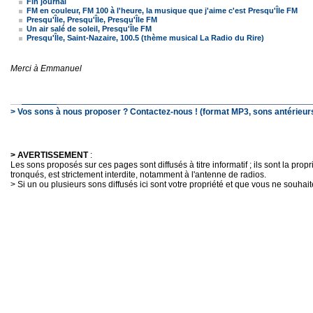
Fin journal
FM en couleur, FM 100 à l'heure, la musique que j'aime c'est Presqu'Île FM
Presqu'Île, Presqu'Île, Presqu'Île FM
Un air salé de soleil, Presqu'Île FM
Presqu'Île, Saint-Nazaire, 100.5 (thème musical La Radio du Rire)
Merci à Emmanuel
> Vos sons à nous proposer ? Contactez-nous ! (format MP3, sons antérieurs
> AVERTISSEMENT
:
Les sons proposés sur ces pages sont diffusés à titre informatif ; ils sont la pro
tronqués, est strictement interdite, notamment à l'antenne de radios.
> Si un ou plusieurs sons diffusés ici sont votre propriété et que vous ne souhaite