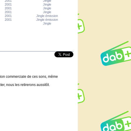
2001
Jingle
2001
Jingle
2001
Jingle
2001
Jingle
2001
Jingle émission
2001
Jingle émission
Jingle
lisation commerciale de ces sons, même
er, nous les retirerons aussitôt.