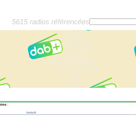
5615 radios référencées
Accueil
Dossiers
Histoire de la FM
Les fiches radio
Sondages
Anciennes fréquences
Fréquences actuelles
Lexique
Liens
Contact
otos
|
Intitulé