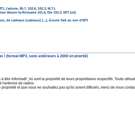
, j'adorre, 95.7, 102.6, 102.3, M.T.I.
ras Vaison-la-Romaine 101.6, Die 102.3, MTI (x2)
mes, de cadeaux (cadeaux) (...), écoute Seb au son d'MTI
 ! (format MP3, sons antérieurs à 2000 en priorité)
 titre informatif ; ils sont la propriété de leurs propriétaires respectifs. Toute uti
à l'antenne de radios.
e propriété et que vous ne souhaitez pas qu'ils soient diffusés, merci de nous contact