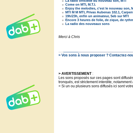
La radio officielle du nouveau son, MTI
Come on MTI, M.T.I.
Enjoy the melodies, c'est le nouveau son, MTI
MTI M M MTI, Privas Aubenas 102.1, Carpent
19h/23h, enfin un animateur, Seb sur MTI
Encore 3 heures de folie, de zique, de ryth
La radio des nouveaux sons
Merci à Chris
> Vos sons à nous proposer ? Contactez-nous
> AVERTISSEMENT
:
Les sons proposés sur ces pages sont diffusés à
tronqués, est strictement interdite, notamment 
> Si un ou plusieurs sons diffusés ici sont votr