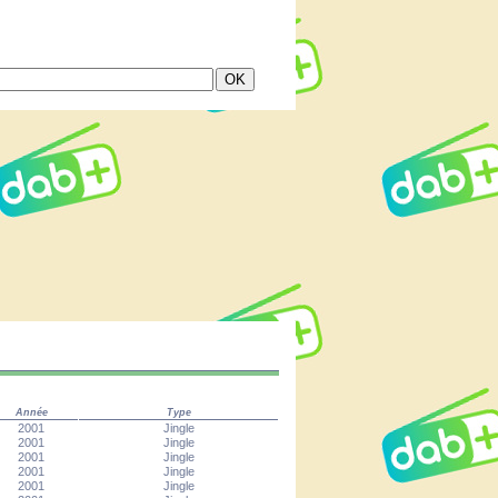
Année
Type
2001
Jingle
2001
Jingle
2001
Jingle
2001
Jingle
2001
Jingle