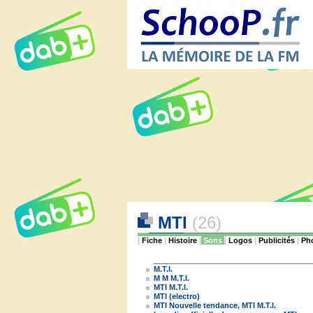
MTI
(26)
|
Fiche
|
Histoire
|
Sons
|
Logos
|
Publicités
|
Ph
M.T.I.
M M M.T.I.
MTI M.T.I.
MTI (electro)
MTI Nouvelle tendance, MTI M.T.I.