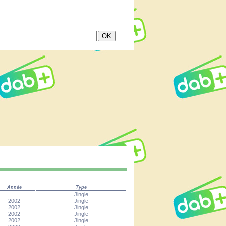
Année
Type
Jingle
2002
Jingle
2002
Jingle
2002
Jingle
2002
Jingle