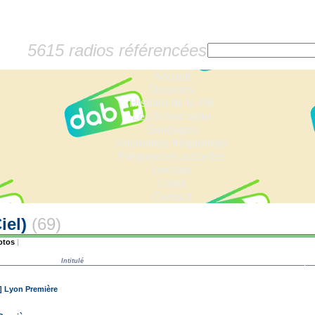
5615 radios référencées
Accueil
Dossiers
Histoire de la FM
Les fiches radio
Sondages
Anciennes fréquences
Fréquences actuelles
Lexique
Liens
Contact
iel)
(69)
otos
|
Intitulé
] Lyon Première