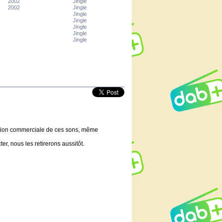
2002
Jingle
2002
Jingle
Jingle
Jingle
Jingle
Jingle
Jingle
lisation commerciale de ces sons, même
er, nous les retirerons aussitôt.