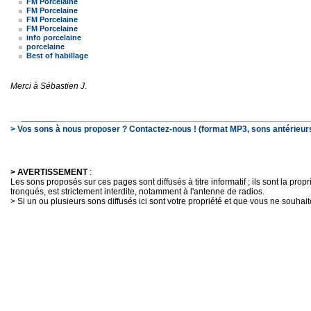
FM Porcelaine
FM Porcelaine
FM Porcelaine
FM Porcelaine
info porcelaine
porcelaine
Best of habillage
Merci à Sébastien J.
> Vos sons à nous proposer ? Contactez-nous ! (format MP3, sons antérieurs
> AVERTISSEMENT
:
Les sons proposés sur ces pages sont diffusés à titre informatif ; ils sont la pro
tronqués, est strictement interdite, notamment à l'antenne de radios.
> Si un ou plusieurs sons diffusés ici sont votre propriété et que vous ne souhaite