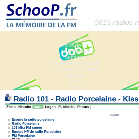
5615 radios 
Accueil
Dossiers
Histoire de la FM
Les fiches radio
Sondages
Anciennes fréquences
Fréquences actuelles
Lexique
Liens
Contact
Radio 101 - Radio Porcelaine - Kis
|
Fiche
|
Histoire
|
Sons
|
Logos
|
Publicités
|
Photos
|
Intitulé
Ecoute la radio porcelaine
Radio Porcelaine
101 Mhz FM stéréo
Equipe HF de radio Porcelaine
FM Porcelaine