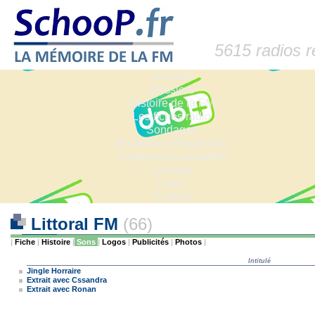
5615 radios 
Accueil
Dossiers
Histoire de la FM
Les fiches radio
Sondages
Anciennes fréquences
Fréquences actuelles
Lexique
Liens
Contact
Littoral FM
(66)
|
Fiche
|
Histoire
|
Sons
|
Logos
|
Publicités
|
Photos
|
Intitulé
Jingle Horraire
Extrait avec Cssandra
Extrait avec Ronan