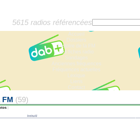
5615 radios référencées
Accueil
Dossiers
Histoire de la FM
Les fiches radio
Sondages
Anciennes fréquences
Fréquences actuelles
Lexique
Liens
Contact
a FM
(59)
otos
|
Intitulé