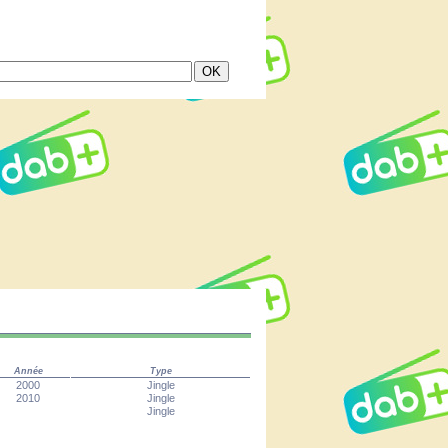
Année
Type
2000
Jingle
2010
Jingle
Jingle