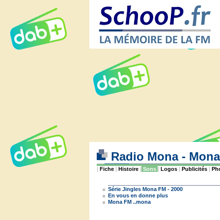
Radio Mona - Mon
|
Fiche
|
Histoire
|
Sons
|
Logos
|
Publicités
|
Ph
Série Jingles Mona FM - 2000
En vous en donne plus
Mona FM ..mona