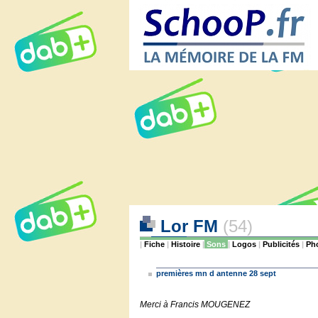
Lor FM
(54)
|
Fiche
|
Histoire
|
Sons
|
Logos
|
Publicités
|
Ph
premières mn d antenne 28 sept
Merci à Francis MOUGENEZ