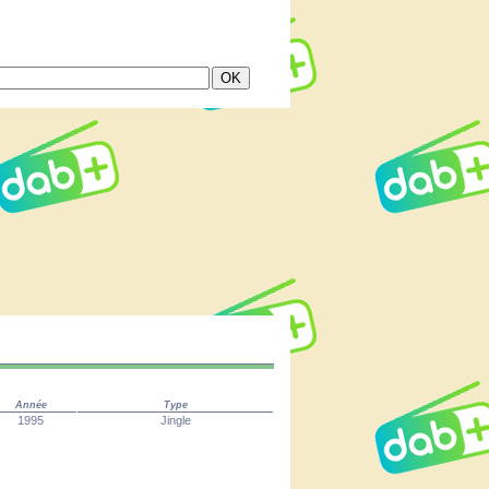
Année
Type
1995
Jingle