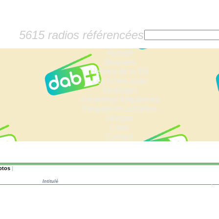
5615 radios référencées
Accueil
Dossiers
Histoire de la FM
Les fiches radio
Sondages
Anciennes fréquences
Fréquences actuelles
Lexique
Liens
Contact
otos
|
Intitulé