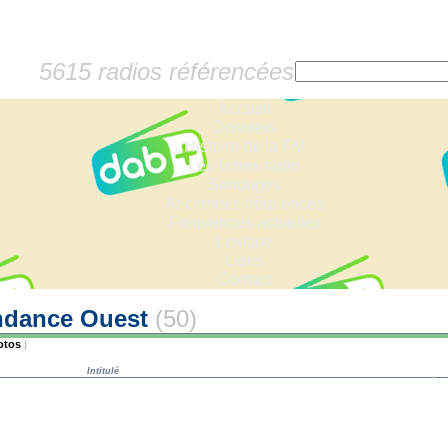
5615 radios référencées
Accueil
Dossiers
Histoire de la FM
Les fiches radio
Sondages
Anciennes fréquences
Fréquences actuelles
Lexique
Liens
Contact
ndance Ouest
(50)
otos
|
Intitulé