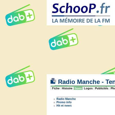
Radio Manche - Te
|
Fiche
|
Histoire
|
Sons
|
Logos
|
Publicités
|
Ph
Radio Manche
Promo info
Hit et news