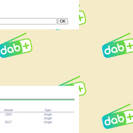
Année
Type
1983
Jingle
Jingle
2017
Jingle