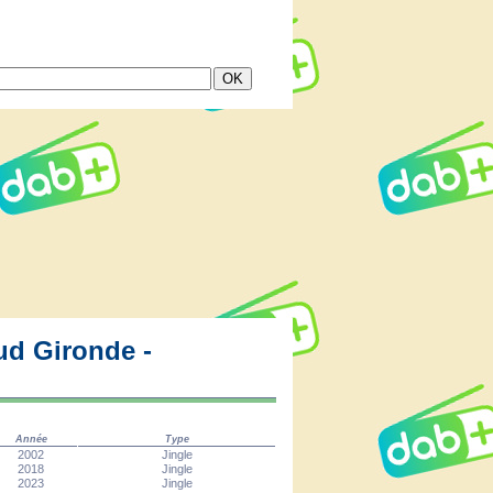
ud Gironde -
Année
Type
2002
Jingle
2018
Jingle
2023
Jingle