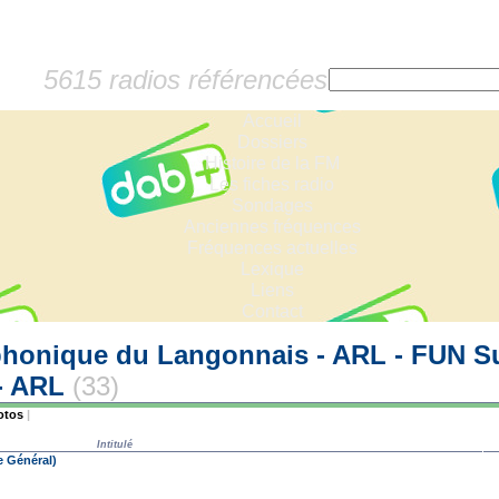
5615 radios référencées
Accueil
Dossiers
Histoire de la FM
Les fiches radio
Sondages
Anciennes fréquences
Fréquences actuelles
Lexique
Liens
Contact
honique du Langonnais - ARL - FUN S
 - ARL
(33)
otos
|
Intitulé
e Général)