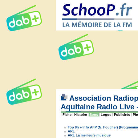
Association Radiop
Aquitaine Radio Live
|
Fiche
|
Histoire
|
Sons
|
Logos
|
Publicités
|
Ph
Top 8h + Info AFP (N. Foucher) (Programm
ARL
ARL La meilleure musique