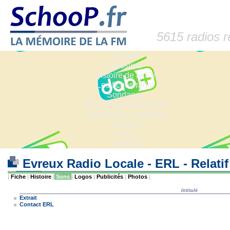
5615 radios 
Accueil
Dossiers
Histoire de la FM
Les fiches radio
Sondages
Anciennes fréquences
Fréquences actuelles
Lexique
Liens
Contact
Evreux Radio Locale - ERL - Relati
|
Fiche
|
Histoire
|
Sons
|
Logos
|
Publicités
|
Photos
|
Intitulé
Extrait
Contact ERL