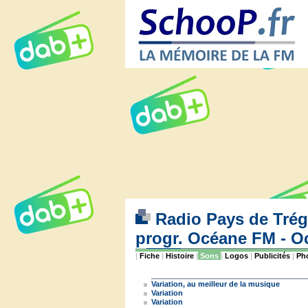
Radio Pays de Trégo
progr. Océane FM - 
|
Fiche
|
Histoire
|
Sons
|
Logos
|
Publicités
|
Ph
Variation, au meilleur de la musique
Variation
Variation