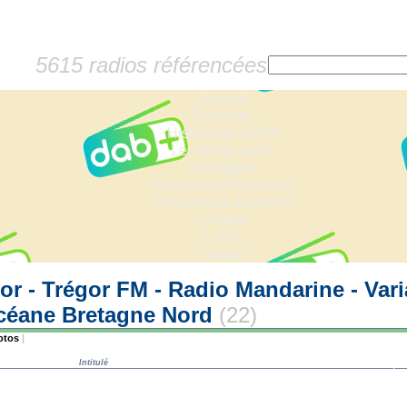
5615 radios référencées
Accueil
Dossiers
Histoire de la FM
Les fiches radio
Sondages
Anciennes fréquences
Fréquences actuelles
Lexique
Liens
Contact
r - Trégor FM - Radio Mandarine - Varia
Océane Bretagne Nord
(22)
otos
|
Intitulé