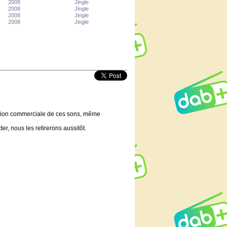
2008
Jingle
2008
Jingle
2008
Jingle
2008
Jingle
lisation commerciale de ces sons, même
er, nous les retirerons aussitôt.