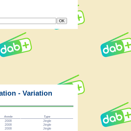
tion - Variation
Année
Type
2008
Jingle
2008
Jingle
2008
Jingle