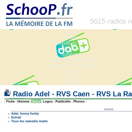
5615 radios 
Accueil
Dossiers
Histoire de la FM
Les fiches radio
Sondages
Anciennes fréquences
Fréquences actuelles
Lexique
Liens
Contact
Radio Adel - RVS Caen - RVS La Ra
|
Fiche
|
Histoire
|
Sons
|
Logos
|
Publicités
|
Photos
|
Intitulé
Adel, funny funky
Extrait
Tous les samedis matin