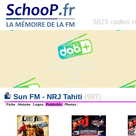
5615 radios 
Accueil
Dossiers
Histoire de la FM
Les fiches radio
Sondages
Anciennes fréquences
Fréquences actuelles
Lexique
Liens
Contact
Sun FM - NRJ Tahiti
(987)
|
Fiche
|
Histoire
|
Logos
|
Publicités
|
Photos
|