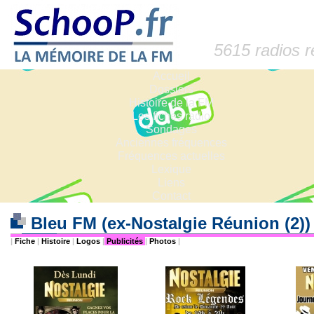
5615 radios 
Accueil
Dossiers
Histoire de la FM
Les fiches radio
Sondages
Anciennes fréquences
Fréquences actuelles
Lexique
Liens
Contact
Bleu FM (ex-Nostalgie Réunion (2)
|
Fiche
|
Histoire
|
Logos
|
Publicités
|
Photos
|