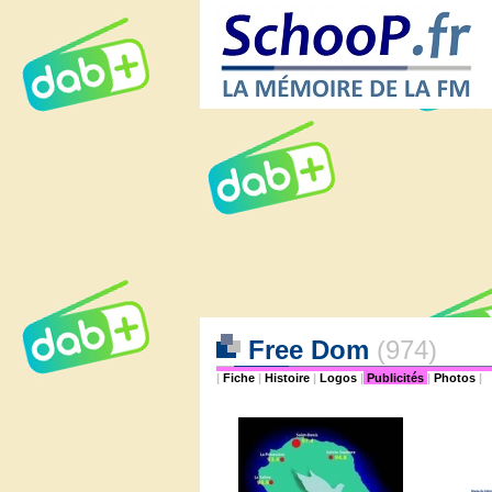
Free Dom
(974)
|
Fiche
|
Histoire
|
Logos
|
Publicités
|
Photos
|