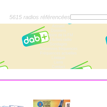
5615 radios référencées
Accueil
Dossiers
Histoire de la FM
Les fiches radio
Sondages
Anciennes fréquences
Fréquences actuelles
Lexique
Liens
Contact