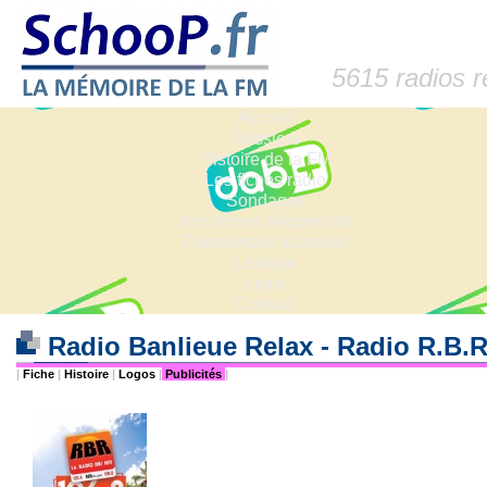
5615 radios 
Accueil
Dossiers
Histoire de la FM
Les fiches radio
Sondages
Anciennes fréquences
Fréquences actuelles
Lexique
Liens
Contact
Radio Banlieue Relax - Radio R.B.R
|
Fiche
|
Histoire
|
Logos
|
Publicités
|