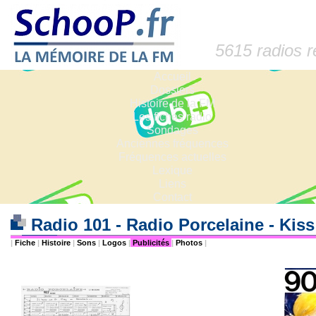
5615 radios 
Accueil
Dossiers
Histoire de la FM
Les fiches radio
Sondages
Anciennes fréquences
Fréquences actuelles
Lexique
Liens
Contact
Radio 101 - Radio Porcelaine - Kis
|
Fiche
|
Histoire
|
Sons
|
Logos
|
Publicités
|
Photos
|