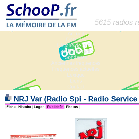
5615 radios 
Accueil
Dossiers
Histoire de la FM
Les fiches radio
Sondages
Anciennes fréquences
Fréquences actuelles
Lexique
Liens
Contact
NRJ Var (Radio Spi - Radio Service
|
Fiche
|
Histoire
|
Logos
|
Publicités
|
Photos
|