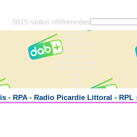
5615 radios référencées
Accueil
Dossiers
Histoire de la FM
Les fiches radio
Sondages
Anciennes fréquences
Fréquences actuelles
Lexique
Liens
Contact
s - RPA - Radio Picardie Littoral - RPL