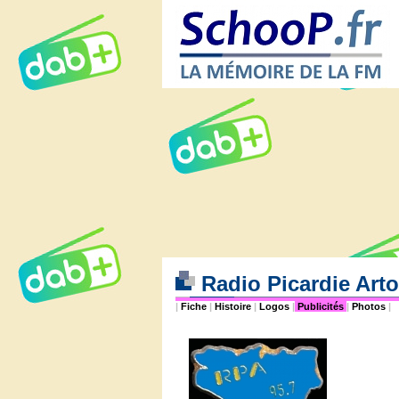
Radio Picardie Artoi
|
Fiche
|
Histoire
|
Logos
|
Publicités
|
Photos
|