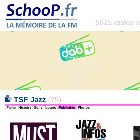
5615 radios 
Accueil
Dossiers
Histoire de la FM
Les fiches radio
Sondages
Anciennes fréquences
Fréquences actuelles
Lexique
Liens
Contact
TSF Jazz
(75)
|
Fiche
|
Histoire
|
Sons
|
Logos
|
Publicités
|
Photos
|