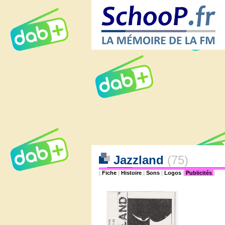
Jazzland
(75)
|
Fiche
|
Histoire
|
Sons
|
Logos
|
Publicités
|