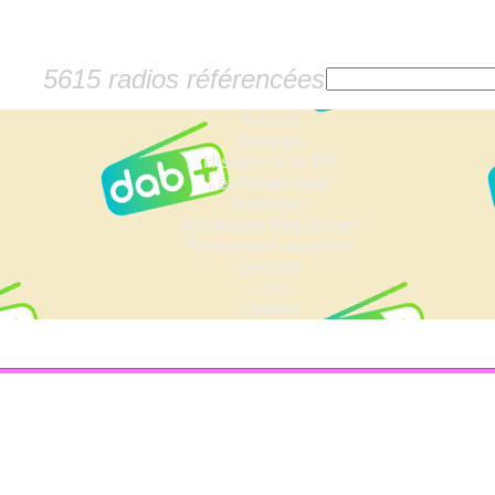
5615 radios référencées
Accueil
Dossiers
Histoire de la FM
Les fiches radio
Sondages
Anciennes fréquences
Fréquences actuelles
Lexique
Liens
Contact