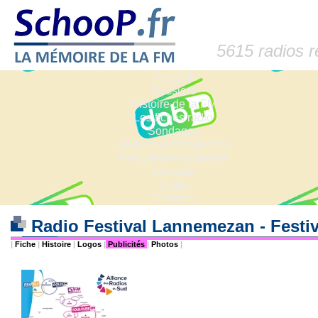
5615 radios 
Accueil
Dossiers
Histoire de la FM
Les fiches radio
Sondages
Anciennes fréquences
Fréquences actuelles
Lexique
Liens
Contact
Radio Festival Lannemezan - Festi
|
Fiche
|
Histoire
|
Logos
|
Publicités
|
Photos
|