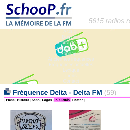
5615 radios 
Accueil
Dossiers
Histoire de la FM
Les fiches radio
Sondages
Anciennes fréquences
Fréquences actuelles
Lexique
Liens
Contact
Fréquence Delta - Delta FM
(59)
|
Fiche
|
Histoire
|
Sons
|
Logos
|
Publicités
|
Photos
|