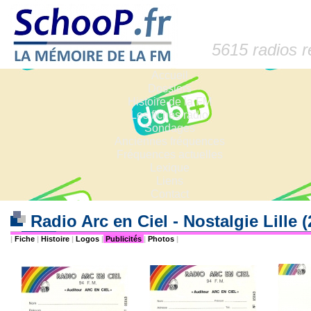
5615 radios 
Accueil
Dossiers
Histoire de la FM
Les fiches radio
Sondages
Anciennes fréquences
Fréquences actuelles
Lexique
Liens
Contact
Radio Arc en Ciel - Nostalgie Lille 
|
Fiche
|
Histoire
|
Logos
|
Publicités
|
Photos
|