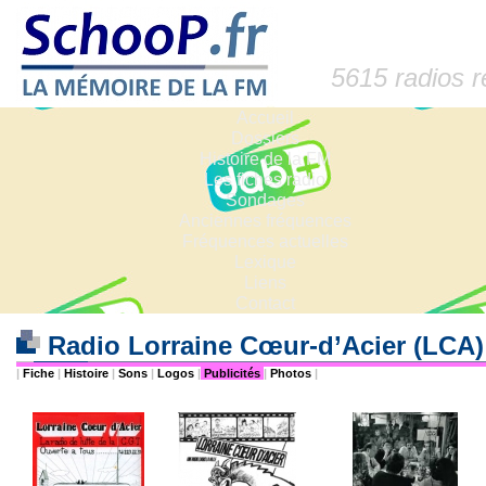
5615 radios 
Accueil
Dossiers
Histoire de la FM
Les fiches radio
Sondages
Anciennes fréquences
Fréquences actuelles
Lexique
Liens
Contact
Radio Lorraine Cœur-d’Acier (LCA
|
Fiche
|
Histoire
|
Sons
|
Logos
|
Publicités
|
Photos
|