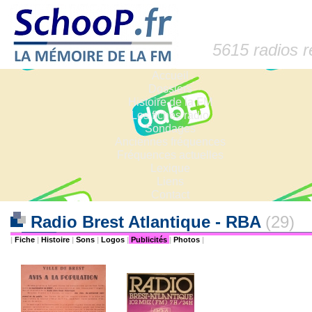
5615 radios 
Accueil
Dossiers
Histoire de la FM
Les fiches radio
Sondages
Anciennes fréquences
Fréquences actuelles
Lexique
Liens
Contact
Radio Brest Atlantique - RBA
(29)
|
Fiche
|
Histoire
|
Sons
|
Logos
|
Publicités
|
Photos
|