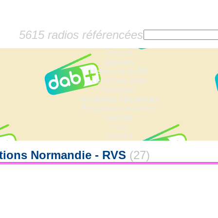
5615 radios référencées
Accueil
Dossiers
Histoire de la FM
Les fiches radio
Sondages
Anciennes fréquences
Fréquences actuelles
Lexique
Liens
Contact
tions Normandie - RVS
(27)