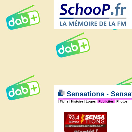
Sensations - Sensa
|
Fiche
|
Histoire
|
Logos
|
Publicités
|
Photos
|