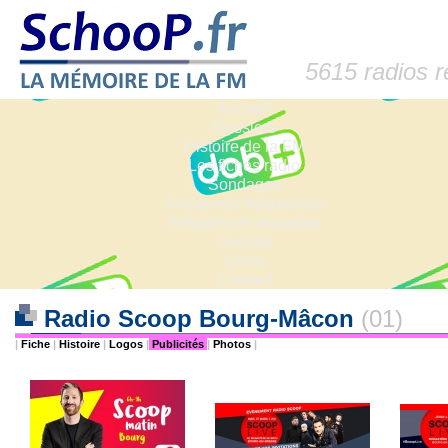
5615 radios 
Accueil
Dossiers
Histoire de la FM
Les fiches radio
Sondages
Anciennes fréquences
Fréquences actuelles
Lexique
Liens
Contact
Radio Scoop Bourg-Mâcon
(01)
|
Fiche
|
Histoire
|
Logos
|
Publicités
|
Photos
|