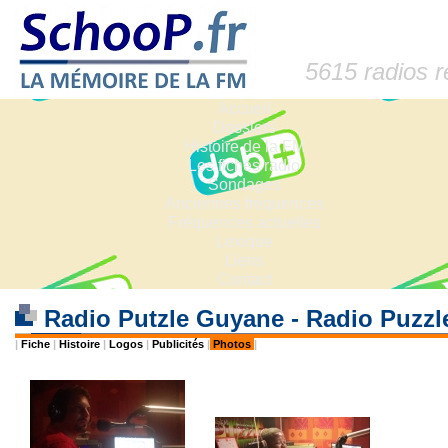
5615 radios 
Accueil
Dossiers
Histoire de la FM
Les fiches radio
Sondages
Anciennes fréquences
Fréquences actuelles
Lexique
Liens
Contact
Radio Putzle Guyane - Radio Puzz
|
Fiche
|
Histoire
|
Logos
|
Publicités
|
Photos
|