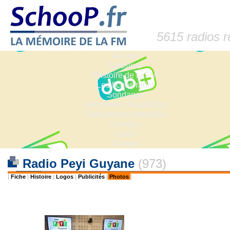
5615 radios 
Accueil
Dossiers
Histoire de la FM
Les fiches radio
Sondages
Anciennes fréquences
Fréquences actuelles
Lexique
Liens
Contact
Radio Peyi Guyane
(973)
|
Fiche
|
Histoire
|
Logos
|
Publicités
|
Photos
|