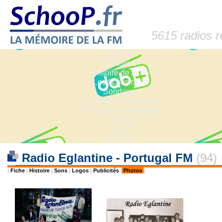
5615 radios 
Accueil
Dossiers
Histoire de la FM
Les fiches radio
Sondages
Anciennes fréquences
Fréquences actuelles
Lexique
Liens
Contact
Radio Eglantine - Portugal FM
(94)
|
Fiche
|
Histoire
|
Sons
|
Logos
|
Publicités
|
Photos
|