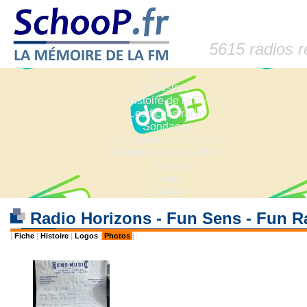
5615 radios 
Accueil
Dossiers
Histoire de la FM
Les fiches radio
Sondages
Anciennes fréquences
Fréquences actuelles
Lexique
Liens
Contact
Radio Horizons - Fun Sens - Fun 
|
Fiche
|
Histoire
|
Logos
|
Photos
|