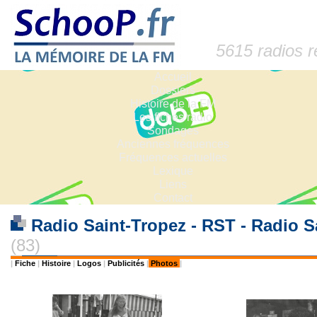
5615 radios 
Accueil
Dossiers
Histoire de la FM
Les fiches radio
Sondages
Anciennes fréquences
Fréquences actuelles
Lexique
Liens
Contact
Radio Saint-Tropez - RST - Radio S
(83)
|
Fiche
|
Histoire
|
Logos
|
Publicités
|
Photos
|