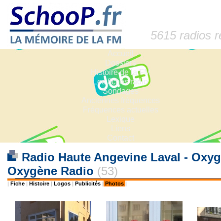
5615 radios 
Accueil
Dossiers
Histoire de la FM
Les fiches radio
Sondages
Anciennes fréquences
Fréquences actuelles
Lexique
Liens
Contact
Radio Haute Angevine Laval - Oxyg
Oxygène Radio
(53)
|
Fiche
|
Histoire
|
Logos
|
Publicités
|
Photos
|