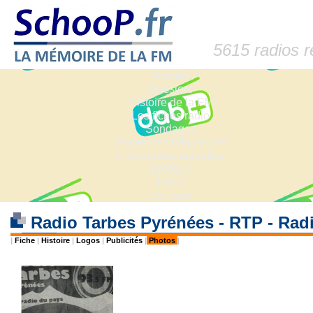
5615 radios 
Accueil
Dossiers
Histoire de la FM
Les fiches radio
Sondages
Anciennes fréquences
Fréquences actuelles
Lexique
Liens
Contact
Radio Tarbes Pyrénées - RTP - Rad
|
Fiche
|
Histoire
|
Logos
|
Publicités
|
Photos
|