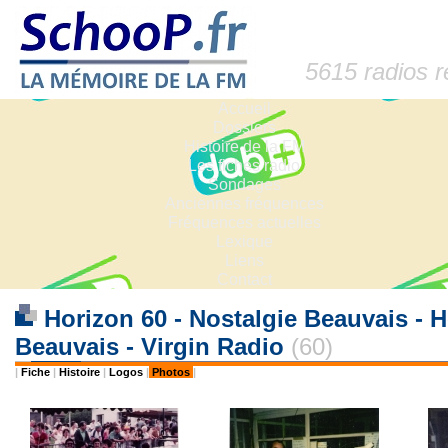
5615 radios 
Accueil
Dossiers
Histoire de la FM
Les fiches radio
Sondages
Anciennes fréquences
Fréquences actuelles
Lexique
Liens
Contact
Horizon 60 - Nostalgie Beauvais - H
Beauvais - Virgin Radio
(60)
|
Fiche
|
Histoire
|
Logos
|
Photos
|