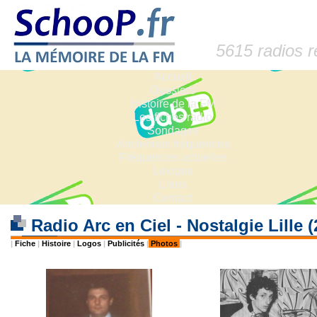
5615 radios 
Accueil
Dossiers
Histoire de la FM
Les fiches radio
Sondages
Anciennes fréquences
Fréquences actuelles
Lexique
Liens
Contact
Radio Arc en Ciel - Nostalgie Lille 
|
Fiche
|
Histoire
|
Logos
|
Publicités
|
Photos
|