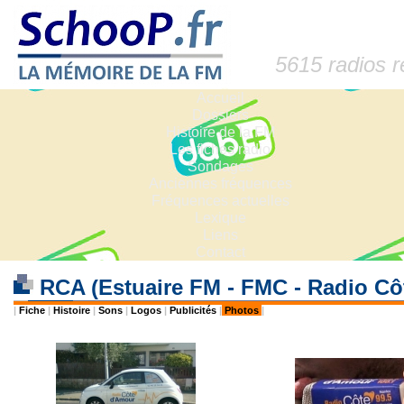
5615 radios 
Accueil
Dossiers
Histoire de la FM
Les fiches radio
Sondages
Anciennes fréquences
Fréquences actuelles
Lexique
Liens
Contact
RCA (Estuaire FM - FMC - Radio C
|
Fiche
|
Histoire
|
Sons
|
Logos
|
Publicités
|
Photos
|