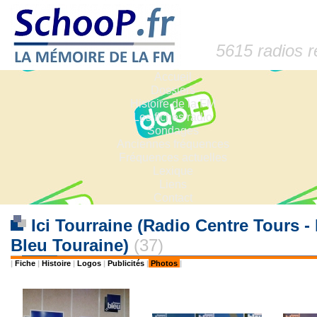
5615 radios 
Accueil
Dossiers
Histoire de la FM
Les fiches radio
Sondages
Anciennes fréquences
Fréquences actuelles
Lexique
Liens
Contact
Ici Tourraine (Radio Centre Tours - 
Bleu Touraine)
(37)
|
Fiche
|
Histoire
|
Logos
|
Publicités
|
Photos
|