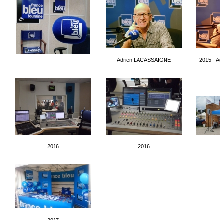
Adrien LACASSAIGNE
2015 - 
2016
2016