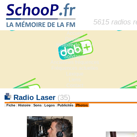
5615 radios 
Accueil
Dossiers
Histoire de la FM
Les fiches radio
Sondages
Anciennes fréquences
Fréquences actuelles
Lexique
Liens
Contact
Radio Laser
(35)
|
Fiche
|
Histoire
|
Sons
|
Logos
|
Publicités
|
Photos
|