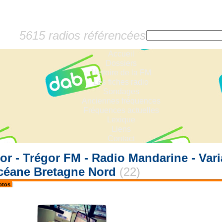
5615 radios référencées
Accueil
Dossiers
Histoire de la FM
Les fiches radio
Sondages
Anciennes fréquences
Fréquences actuelles
Lexique
Liens
Contact
r - Trégor FM - Radio Mandarine - Varia
Océane Bretagne Nord
(22)
otos
|