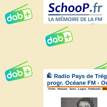
Radio Pays de Trégo
progr. Océane FM - 
|
Fiche
|
Histoire
|
Sons
|
Logos
|
Publicités
|
Ph