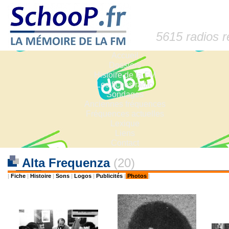
5615 radios 
Accueil
Dossiers
Histoire de la FM
Les fiches radio
Sondages
Anciennes fréquences
Fréquences actuelles
Lexique
Liens
Contact
Alta Frequenza
(20)
|
Fiche
|
Histoire
|
Sons
|
Logos
|
Publicités
|
Photos
|