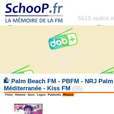
5615 radios 
Accueil
Dossiers
Histoire de la FM
Les fiches radio
Sondages
Anciennes fréquences
Fréquences actuelles
Lexique
Liens
Contact
Palm Beach FM - PBFM - NRJ Palm B
Méditerranée - Kiss FM
(06)
|
Fiche
|
Histoire
|
Sons
|
Logos
|
Publicités
|
Photos
|