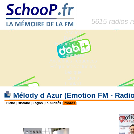
5615 radios 
Accueil
Dossiers
Histoire de la FM
Les fiches radio
Sondages
Anciennes fréquences
Fréquences actuelles
Lexique
Liens
Contact
Mélody d Azur (Emotion FM - Radi
|
Fiche
|
Histoire
|
Logos
|
Publicités
|
Photos
|