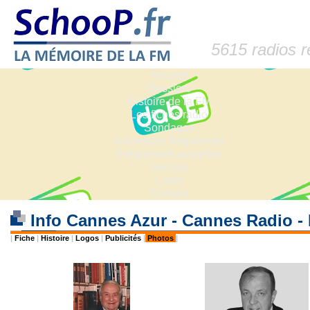
5615 radios 
Accueil
Dossiers
Histoire de la FM
Les fiches radio
Sondages
Anciennes fréquences
Fréquences actuelles
Lexique
Liens
Contact
Info Cannes Azur - Cannes Radio -
|
Fiche
|
Histoire
|
Logos
|
Publicités
|
Photos
|